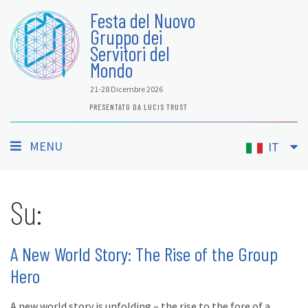
Festa del Nuovo
Gruppo dei
Servitori del
Mondo
21-28 Dicembre 2026
PRESENTATO DA LUCIS TRUST
MENU
IT
Su:
A New World Story: The Rise of the Group
Hero
A new world story is unfolding – the rise to the fore of a