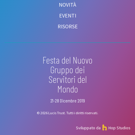
NOVITÀ
EVENTI
RISORSE
Festa del Nuovo
Gruppo dei
Servitori del
Mondo
21-28 Dicembre 2019
© 2026 Lucis Trust. Tutti i diritti riservati.
Sviluppato da
Hop Studios