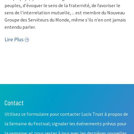
peuples, d'évoquer le sens de la fraternité, de favoriser le
sens de l'interrelation mutuelle, ... est membre du Nouveau
Groupe des Serviteurs du Monde, même s'ils n'en ont jamais
entendu parler.
Lire Plus
Contact
Leave
this
Utilisez ce formulaire pour contacter Lucis Trust à propos de
field
blank
la Semaine du Festival; signaler les événements prévus pour
la semaine; et pour rester à jour avec les dernières nouvelles