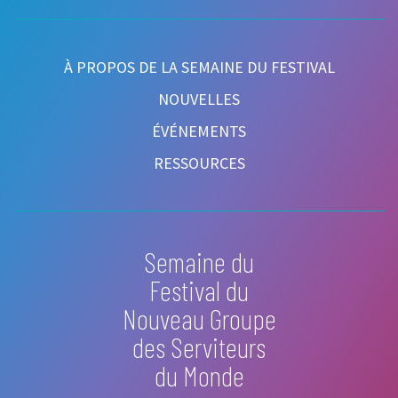
À PROPOS DE LA SEMAINE DU FESTIVAL
NOUVELLES
ÉVÉNEMENTS
RESSOURCES
Semaine du
Festival du
Nouveau Groupe
des Serviteurs
du Monde