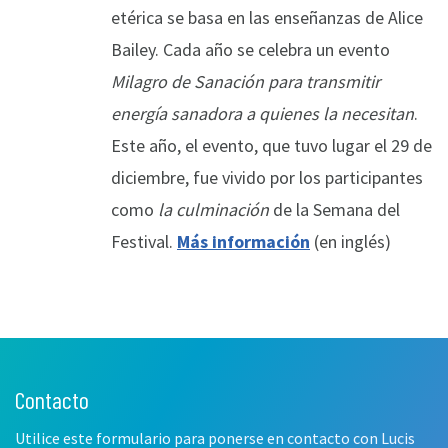
etérica se basa en las enseñanzas de Alice
Bailey. Cada año se celebra un evento
Milagro de Sanación
para transmitir
energía sanadora a quienes la necesitan
.
Este año, el evento, que tuvo lugar el 29 de
diciembre, fue vivido por los participantes
como
la culminación
de la Semana del
Festival.
Más información
(en inglés)
Contacto
Leave
this
Utilice este formulario para ponerse en contacto con Lucis
field