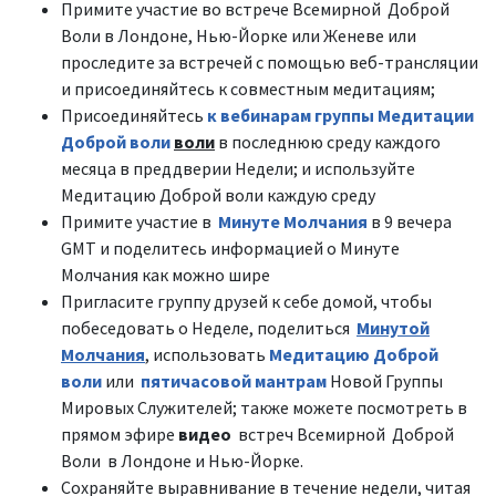
Примите участие во встрече Всемирной Доброй
Воли в Лондоне, Нью-Йорке или Женеве или
проследите за встречей с помощью веб-трансляции
и присоединяйтесь к совместным медитациям;
Присоединяйтесь
к вебинарам группы Медитации
Доброй воли
воли
в последнюю среду каждого
месяца в преддверии Недели; и используйте
Медитацию Доброй воли каждую среду
Примите участие в
Минуте Молчания
в 9 вечера
GMT и поделитесь информацией о Минуте
Молчания как можно шире
Пригласите группу друзей к себе домой, чтобы
побеседовать о Неделе, поделиться
Минутой
Молчания
, использовать
Медитацию Доброй
воли
или
пятичасовой мантрам
Новой Группы
Мировых Служителей; также можете посмотреть в
прямом эфире
видео
встреч Всемирной Доброй
Воли в Лондоне и Нью-Йорке.
Сохраняйте выравнивание в течение недели, читая