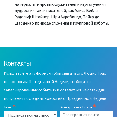
материалы мировых служителей и изучая учения
мудрости (таких писателей, как Алиса Бейли,
Рудольф Штайнер, Шри Ауробиндо, Тейяр де
Шарден) о природе служения и групповой работы.
Контакты
Leave
this
Используйте эту форму чтобы связаться с Люцис Траст
field
blank
по вопросам Праздничной Недели; сообщить о
запланированных событиях и оставаться на связи для
получения последних новостей о Праздничной Неделе
Тема
Электронная Почта