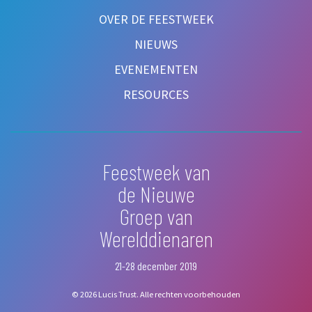
OVER DE FEESTWEEK
NIEUWS
EVENEMENTEN
RESOURCES
Feestweek van
de Nieuwe
Groep van
Werelddienaren
21-28 december 2019
© 2026 Lucis Trust. Alle rechten voorbehouden