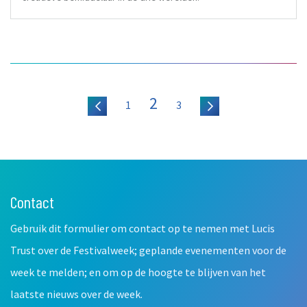
2
1
3
Contact
Leave
this
Gebruik dit formulier om contact op te nemen met Lucis
field
blank
Trust over de Festivalweek; geplande evenementen voor de
week te melden; en om op de hoogte te blijven van het
laatste nieuws over de week.