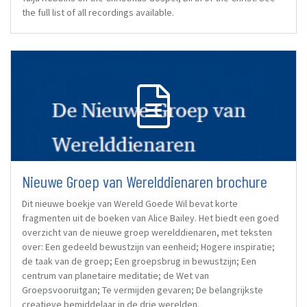
the full list of all recordings available.
Nieuwe Groep van Werelddienaren brochure
Dit nieuwe boekje van Wereld Goede Wil bevat korte
fragmenten uit de boeken van Alice Bailey. Het biedt een goed
overzicht van de nieuwe groep werelddienaren, met teksten
over: Een gedeeld bewustzijn van eenheid; Hogere inspiratie;
de taak van de groep; Een groepsbrug in bewustzijn; Een
centrum van planetaire meditatie; de Wet van
Groepsvooruitgan; Te vermijden gevaren; De belangrijkste
creatieve bemiddelaar in de drie werelden.