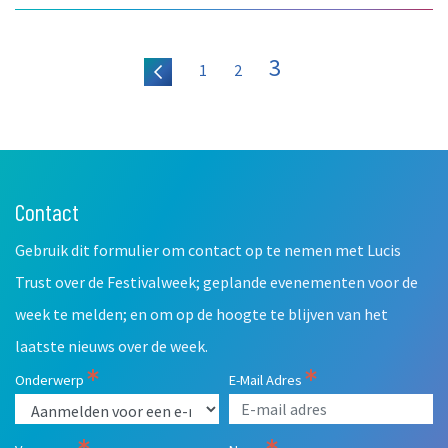
3
1
2
Contact
Leave
this
Gebruik dit formulier om contact op te nemen met Lucis
field
blank
Trust over de Festivalweek; geplande evenementen voor de
week te melden; en om op de hoogte te blijven van het
laatste nieuws over de week.
Onderwerp
E-Mail Adres