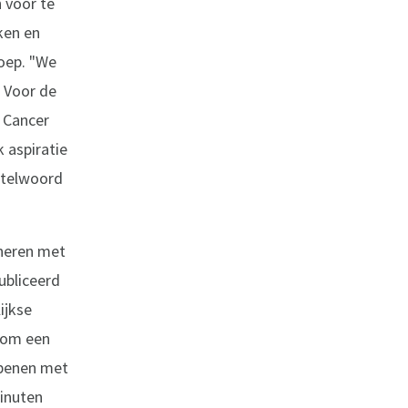
 voor te
ken en
oep. "We
. Voor de
 Cancer
 aspiratie
utelwoord
ineren met
bliceerd
ijkse
 om een
openen met
minuten