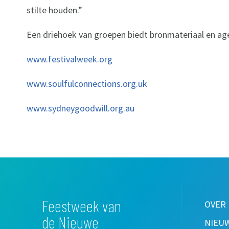
stilte houden.”
Een driehoek van groepen biedt bronmateriaal en ag
www.festivalweek.org
www.soulfulconnections.org.uk
www.sydneygoodwill.org.au
Feestweek van
OVER
de Nieuwe
NIEU