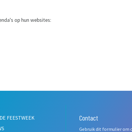
enda's op hun websites:
Contact
Leave
 DE FEESTWEEK
this
WS
Gebruik dit formulier om 
field