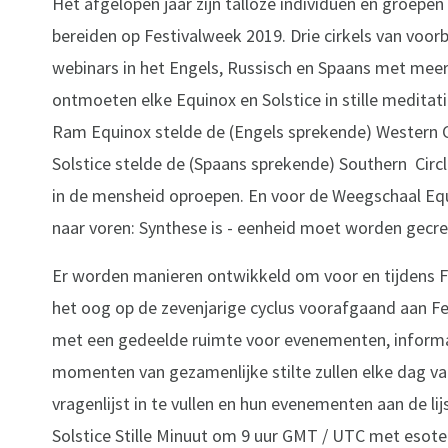
Het afgelopen jaar zijn talloze individuen en groep
bereiden op Festivalweek 2019. Drie cirkels van voo
webinars in het Engels, Russisch en Spaans met mee
ontmoeten elke Equinox en Solstice in stille meditat
Ram Equinox stelde de (Engels sprekende) Western C
Solstice stelde de (Spaans sprekende) Southern Cir
in de mensheid oproepen. En voor de Weegschaal Equ
naar voren: Synthese is - eenheid moet worden gecre
Er worden manieren ontwikkeld om voor en tijdens 
het oog op de zevenjarige cyclus voorafgaand aan Fe
met een gedeelde ruimte voor evenementen, informat
momenten van gezamenlijke stilte zullen elke dag
vragenlijst in te vullen en hun evenementen aan de l
Solstice Stille Minuut om 9 uur GMT / UTC met esote