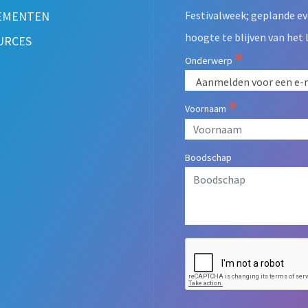
blank
EMENTEN
Festivalweek; geplande e
hoogte te blijven van het 
URCES
Onderwerp
Voornaam
Boodschap