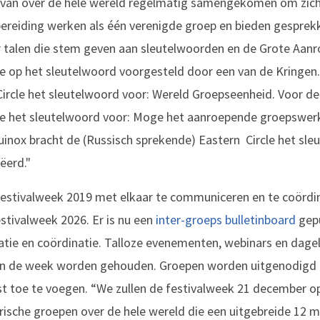
en van over de hele wereld regelmatig samengekomen om zich
rbereiding werken als één verenigde groep en bieden gesprek
r talen die stem geven aan sleutelwoorden en de Grote Aanr
ie op het sleutelwoord voorgesteld door een van de Kringen
ircle het sleutelwoord voor: Wereld Groepseenheid. Voor de
cle het sleutelwoord voor: Moge het aanroepende groepswerk
inox bracht de (Russisch sprekende) Eastern Circle het sle
ëerd."
Festivalweek 2019 met elkaar te communiceren en te coörd
stivalweek 2026. Er is nu een
inter-groeps bulletinboard
gepu
ie en coördinatie. Talloze evenementen, webinars en dagel
 van de week worden gehouden. Groepen worden uitgenodigd
ijst toe te voegen. “We zullen de festivalweek 21 december 
rische groepen over de hele wereld die een uitgebreide 12 