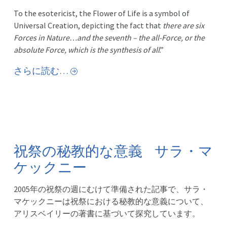
To the esotericist, the Flower of Life is a symbol of
Universal Creation, depicting the fact that
there are six
Forces in Nature…and the seventh – the all-Force, or the
absolute Force, which is the synthesis of all
.”
さらに読む…
祝祭の秘教的な意義 サラ・マ
ケックニー
2005年の祝祭の週にむけて準備された記事で、サラ・
マケックニーは祝祭における秘教的な意義について、
アリスベイリーの著書に基づいて探究しています。