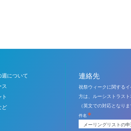
連絡先
Leave
の週について
this
ース
祝祭ウィークに関するイ
field
blank
ント
方は、ルーシストラスト
（英文での対応となりま
など
件名