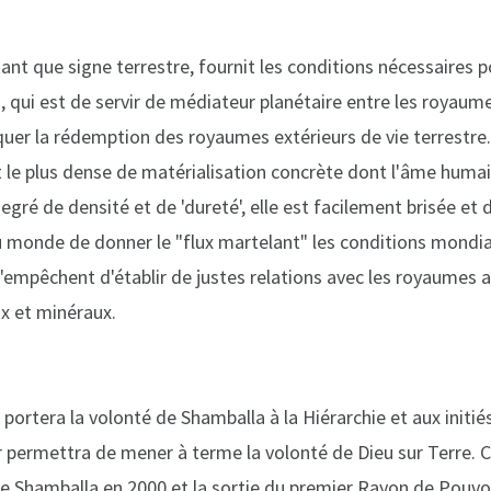
tant que signe terrestre, fournit les conditions nécessaires 
n, qui est de servir de médiateur planétaire entre les royaum
quer la rédemption des royaumes extérieurs de vie terrestre.
nt le plus dense de matérialisation concrète dont l'âme huma
degré de densité et de 'dureté', elle est facilement brisée et d
u monde de donner le "flux martelant" les conditions mondia
l'empêchent d'établir de justes relations avec les royaumes 
ux et minéraux.
 portera la volonté de Shamballa à la Hiérarchie et aux initié
r permettra de mener à terme la volonté de Dieu sur Terre. 
de Shamballa en 2000 et la sortie du premier Rayon de Pouvoi