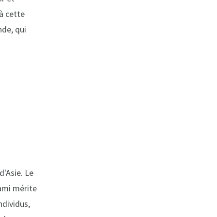
à cette
nde, qui
'Asie. Le
nami mérite
ndividus,