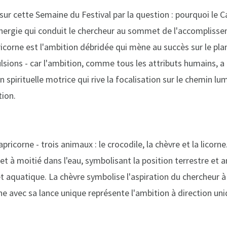
r cette Semaine du Festival par la question : pourquoi le C
'énergie qui conduit le chercheur au sommet de l'accompliss
ricorne est l'ambition débridée qui mène au succès sur le pla
sions - car l'ambition, comme tous les attributs humains, 
on spirituelle motrice qui rive la focalisation sur le chemin lu
tion.
corne - trois animaux : le crocodile, la chèvre et la licorne
 et à moitié dans l'eau, symbolisant la position terrestre et 
t aquatique. La chèvre symbolise l'aspiration du chercheur à 
ne avec sa lance unique représente l'ambition à direction uni