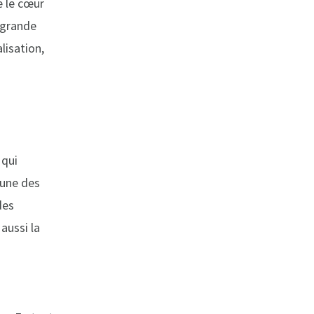
e le cœur
à grande
lisation,
 qui
'une des
des
aussi la