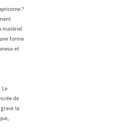
apricorne ?
ement
n matériel
a une forme
mineux et
. Le
ancrée de
gravir la
que,