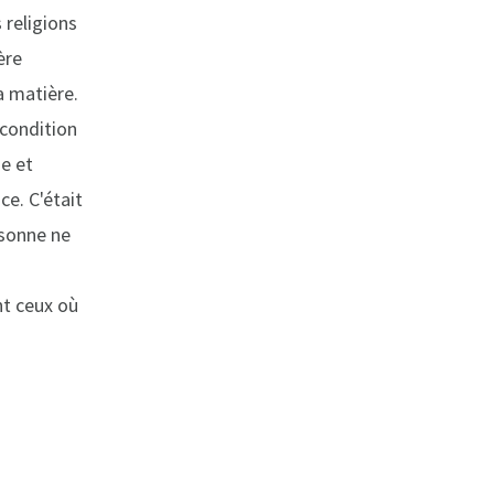
 religions
ère
a matière.
 condition
me et
ce. C'était
rsonne ne
nt ceux où