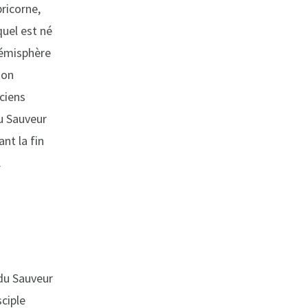
pricorne,
quel est né
hémisphère
ion
ciens
du Sauveur
nt la fin
.
 du Sauveur
sciple