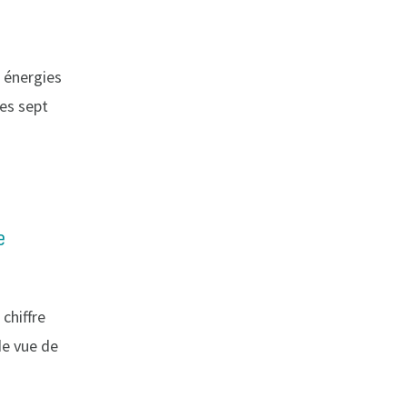
s énergies
les sept
e
chiffre
de vue de