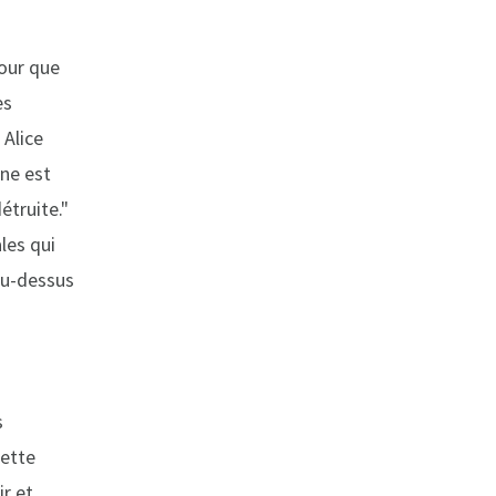
pour que
es
 Alice
ine est
étruite."
les qui
au-dessus
s
Cette
r et