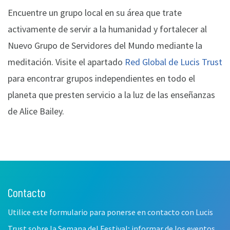
Encuentre un grupo local en su área que trate
activamente de servir a la humanidad y fortalecer al
Nuevo Grupo de Servidores del Mundo mediante la
meditación. Visite el apartado
Red Global de Lucis Trust
para encontrar grupos independientes en todo el
planeta que presten servicio a la luz de las enseñanzas
de Alice Bailey.
Contacto
Leave
this
Utilice este formulario para ponerse en contacto con Lucis
field
blank
Trust sobre la Semana del Festival; informar de los eventos