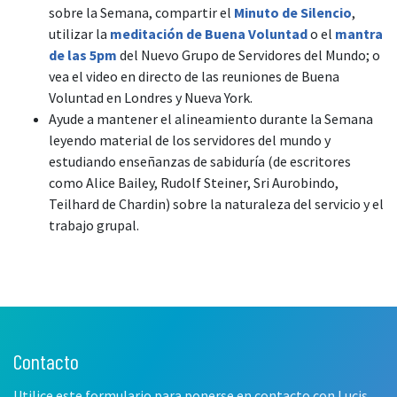
sobre la Semana, compartir el
Minuto de Silencio
,
utilizar la
meditación de Buena Voluntad
o el
mantra
de las 5pm
del Nuevo Grupo de Servidores del Mundo; o
vea el video en directo de las reuniones de Buena
Voluntad en Londres y Nueva York.
Ayude a mantener el alineamiento durante la Semana
leyendo material de los servidores del mundo y
estudiando enseñanzas de sabiduría (de escritores
como Alice Bailey, Rudolf Steiner, Sri Aurobindo,
Teilhard de Chardin) sobre la naturaleza del servicio y el
trabajo grupal.
Contacto
Leave
this
Utilice este formulario para ponerse en contacto con Lucis
field