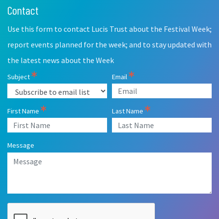
Contact
Leave
this
Use this form to contact Lucis Trust about the Festival Week;
field
blank
report events planned for the week; and to stay updated with
the latest news about the Week
Subject
Email
First Name
Last Name
Message